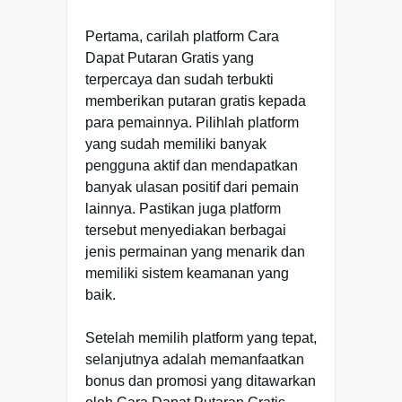
Pertama, carilah platform Cara
Dapat Putaran Gratis yang
terpercaya dan sudah terbukti
memberikan putaran gratis kepada
para pemainnya. Pilihlah platform
yang sudah memiliki banyak
pengguna aktif dan mendapatkan
banyak ulasan positif dari pemain
lainnya. Pastikan juga platform
tersebut menyediakan berbagai
jenis permainan yang menarik dan
memiliki sistem keamanan yang
baik.
Setelah memilih platform yang tepat,
selanjutnya adalah memanfaatkan
bonus dan promosi yang ditawarkan