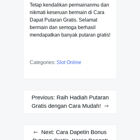
Tetap kendalikan permainanmu dan
nikmati keseruan bermain di Cara
Dapat Putaran Gratis. Selamat
bermain dan semoga berhasil
mendapatkan banyak putaran gratis!
Categories:
Slot Online
N
Previous:
Raih Hadiah Putaran
a
Gratis dengan Cara Mudah!
v
i
Next:
Cara Dapetin Bonus