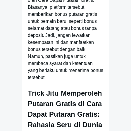
oleh Cara Dapat Putaran Gratis.
Biasanya, platform tersebut
memberikan bonus putaran gratis
untuk pemain baru, seperti bonus
selamat datang atau bonus tanpa
deposit. Jadi, jangan lewatkan
kesempatan ini dan manfaatkan
bonus tersebut dengan baik.
Namun, pastikan juga untuk
membaca syarat dan ketentuan
yang berlaku untuk menerima bonus
tersebut.
Trick Jitu Memperoleh
Putaran Gratis di Cara
Dapat Putaran Gratis:
Rahasia Seru di Dunia