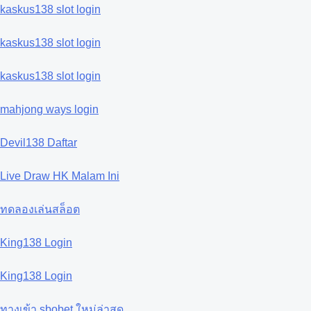
kaskus138 slot login
kaskus138 slot login
kaskus138 slot login
mahjong ways login
Devil138 Daftar
Live Draw HK Malam Ini
ทดลองเล่นสล็อต
King138 Login
King138 Login
ทางเข้า sbobet ใหม่ล่าสุด