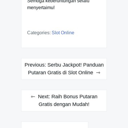
Semoga keberuntungan selalu
menyertaimu!
Categories:
Slot Online
N
Previous:
Serbu Jackpot! Panduan
a
Putaran Gratis di Slot Online
v
i
Next:
Raih Bonus Putaran
g
Gratis dengan Mudah!
a
s