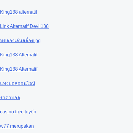
King138 alternatif
Link Alternatif Devil138
ทดลองเล่นสล็อต pg
King138 Alternatif
King138 Alternatif
แทงบอลออนไลน์
ราคาบอล
casino trực tuyến
w77 merupakan