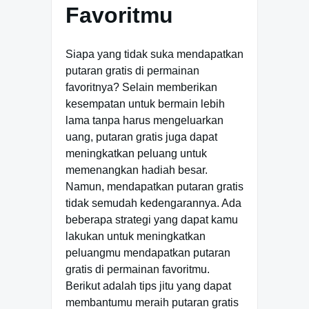
Favoritmu
Siapa yang tidak suka mendapatkan
putaran gratis di permainan
favoritnya? Selain memberikan
kesempatan untuk bermain lebih
lama tanpa harus mengeluarkan
uang, putaran gratis juga dapat
meningkatkan peluang untuk
memenangkan hadiah besar.
Namun, mendapatkan putaran gratis
tidak semudah kedengarannya. Ada
beberapa strategi yang dapat kamu
lakukan untuk meningkatkan
peluangmu mendapatkan putaran
gratis di permainan favoritmu.
Berikut adalah tips jitu yang dapat
membantumu meraih putaran gratis