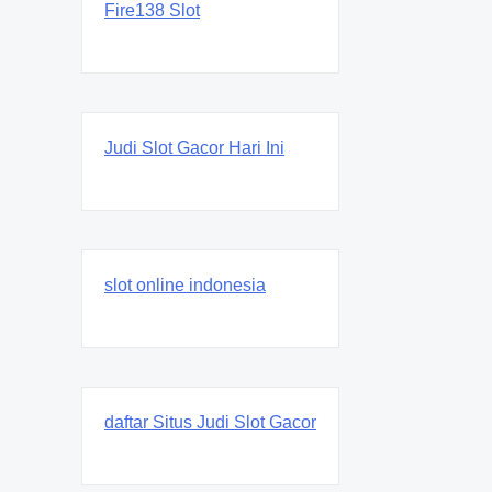
Fire138 Slot
i
p
o
s
Judi Slot Gacor Hari Ini
slot online indonesia
daftar Situs Judi Slot Gacor