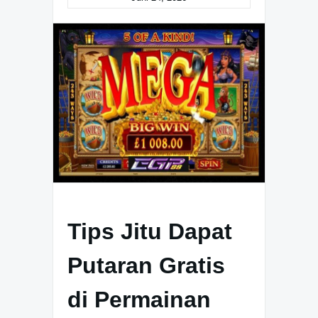
Tips Jitu Dapat
Putaran Gratis
di Permainan