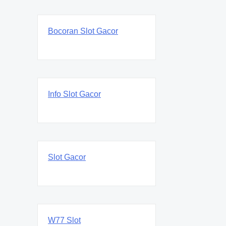
Bocoran Slot Gacor
Info Slot Gacor
Slot Gacor
W77 Slot